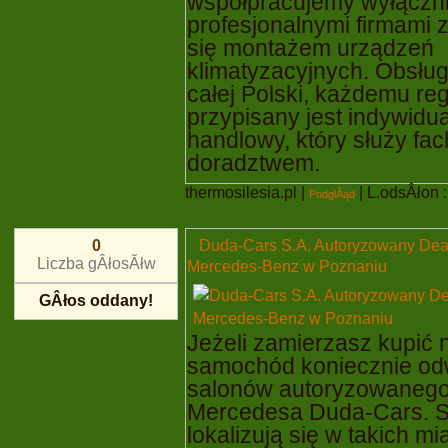
współpracujemy wyłączni
profesjonalnymi firmami 
się montażem urządzeń
klimatyzacyjnych. Obsług
całej Polski, każdemu re
przypisany jest indywidu
handlowy, który służy f
doradztwem.
thermosilesia.pl
|
| L.odsÂłon : 
PodglÂąd
Duda-Cars S.A. Autoryzowany Deal
0
Liczba gÂłosĂłw
Mercedes-Benz w Poznaniu
GÂłos oddany!
Jeżeli zamierzasz kupić
samochód koniecznie od
salonów autoryzowanego
Mercedesa Duda-Cars. S
lokalizują się w takich mi