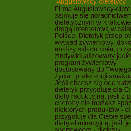
Firma Augustowscy-diete
zajmuje się poradnictwe
dietetycznym w Krakowie
drogą internetową w całe
Polsce. Dietetyk przepro
wywiad żywieniowy, dok
analizy składu ciała, przy
zindywidualizowany jadło
program żywieniowy -
dostosowany do Twojego 
życia i preferencji smak
Jeśli chcesz się odchudz
dietetyk przygotuje dla C
dietę redukcyjną, jeśli z
choroby nie możesz spo
niektórych produktów - di
przygotuje dla Ciebie spe
dietę eliminacyjną, jeśli j
sportowcem - dietetyk