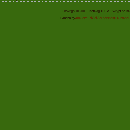
Copyright © 2009 - Katalog 4DEV - Skrypt na b
Grafika by
Annuaire RĂŠfĂŠrencement
Thumbnail