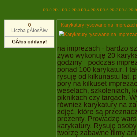
PR-0
PR-1
PR-2
PR-3
PR-4
PR-5
PR-6
PR-7
PR-8
PR-9
Karykatury rysowane na imprezach
0
Liczba gÂłosĂłw
GÂłos oddany!
na imprezach - bardzo s
żywo wykonuję 20 karyka
godziny - podczas imprez
ponad 100 karykatur. I t
rysuję od kilkunastu lat, 
pory na kilkuset impreza
weselach, szkoleniach, k
piknikach czy targach. 
również karykatury na z
zdjęć, które są przeznac
prezenty. Prowadzę wars
karykatury. Rysuję osoby
tworzę zabawne filmy an