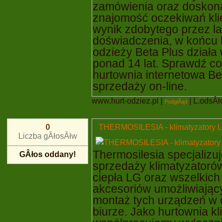
zamówienia oraz doskon
znajomość oczekiwań kli
wynik zdobytego przez la
doświadczenia, w końcu 
odzieży Beta Plus działa 
ponad 14 lat. Sprawdź co
hurtownia internetowa Be
sprzedaży on-line.
www.hurt-odziez.pl
|
| L.odsÂło
PodglÂąd
THERMOSILESIA - klimatyzatory 
0
Liczba gÂłosĂłw
Thermosilesia specjalizuj
GÂłos oddany!
sprzedaży klimatyzator
ciepła LG oraz wszelkic
akcesoriów umożliwiając
montaż tych urządzeń w
biurze. Jako hurtownia kl