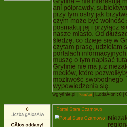
Gryfina – nie interesują m
ani półprawdy, subiektyw
przy tym ostry jak brzyt
czym może być wolność 
posmakuj jej i przyłącz 
nasze miasto. Od dłuższ
śledzę, co dzieje się w Gr
czytam prasę, udzielam s
portalach informacyjnych
muszę o tym napisać tuta
Gryfinie nie ma już nieza
mediów, które pozwoliłyb
możliwość swobodnego
wypowiedzenia się.
wgryfinie.pl
|
| L.odsÂłon : 0 | G
PodglÂąd
Portal Stare Czarnowo
0
Liczba gÂłosĂłw
Niezal
region
GÂłos oddany!