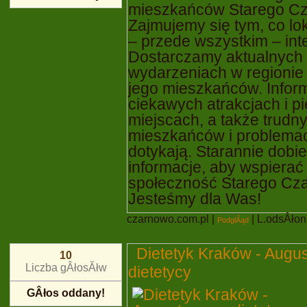
mieszkańców Starego C
Zajmujemy się tym, co lo
– przede wszystkim – int
Dostarczamy aktualnych i
wydarzeniach w regionie 
jego mieszkańców. Infor
ciekawych atrakcjach i p
miejscach, a także trud
mieszkańców i problemac
dotykają. Starannie dobi
informacje, aby wspierać
społeczność Starego Cz
Jesteśmy dla Was!
czarnowo.com.pl
|
| L.odsÂłon :
PodglÂąd
Dietetyk Kraków - Augu
10
Liczba gÂłosĂłw
dietetycy
GÂłos oddany!