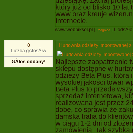
dziesiątkę. Zaufaj profesj
który już od blisko 10 lat
www oraz kreuje wizerun
Internecie.
www.webpiksel.pl
|
| L.odsÂłon
PodglÂąd
Hurtownia odzieży importowanej z 
0
Liczba gÂłosĂłw
Najlepsze zaopatrzenie 
GÂłos oddany!
sklepu dostępne w hurto
odzieży Beta Plus, która 
wysokiej jakości towar wpr
Beta Plus to przede wszy
sprzedaż internetowa, kt
realizowana jest przez 2
dobę, co sprawia że zak
damska trafia do klientów 
w ciągu 1-2 dni od złożen
zamówienia. Tak szybka r