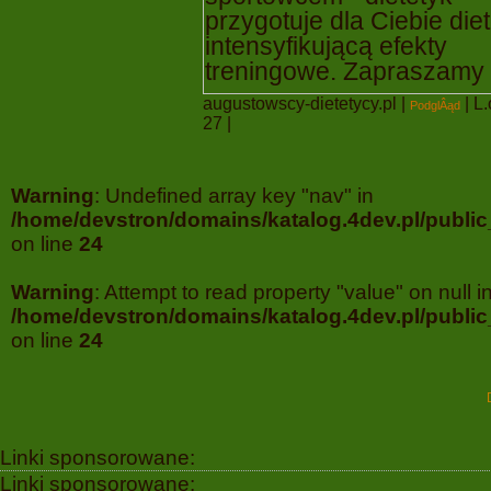
przygotuje dla Ciebie die
intensyfikującą efekty
treningowe. Zapraszamy
augustowscy-dietetycy.pl
|
| L.
PodglÂąd
27 |
Warning
: Undefined array key "nav" in
/home/devstron/domains/katalog.4dev.pl/publi
on line
24
Warning
: Attempt to read property "value" on null i
/home/devstron/domains/katalog.4dev.pl/publi
on line
24
Linki sponsorowane:
Linki sponsorowane: