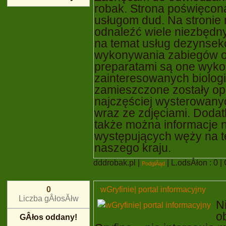
robak. Strona poświęcona
usługom dud. Na stronie
odnaleźć wiele niezbędny
na temat usług dezynsekc
wykonywania zabiegów or
preparatami są one wyk
zainteresowanych biolo
zamieszczone zostały op
najczęściej wysterowany
wraz ze zdjęciami. Doda
także można informacje 
występujących węży na t
naszego kraju.
dddrobak.pl
|
| L.odsÂłon : 0 | 
PodglÂąd
wGryfinie| portal informacyjny
0
Liczba gÂłosĂłw
N
o
GÂłos oddany!