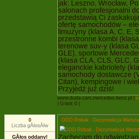
jak: Leszno, Wrocław, P
salonach profesjonalni d
przedstawią Ci zaskakuj
ofertę samochodów – ele
limuzyny (klasa A, C, E, S
przestronne kombi (klasa
terenowe suv-y (klasa G
GLE), sportowe Mercede
(klasa CLA, CLS, GLC, G
eleganckie kabriolety (kla
samochody dostawcze (Vit
Citan), kempingowe i wie
Przyjedź już dziś!
www.duda-cars.mercedes-benz.pl
|
P
| G-bot: 0 |
DDD Robak - Dezynsekcja Warsz
0
Liczba gÂłosĂłw
Zachęcam do odwiedzani
GÂłos oddany!