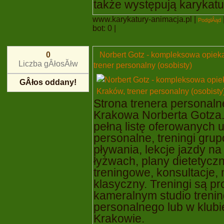
także występują karykatu
www.karykatury-animacja.pl
|
PodglÂąd
bot: 0 |
Norbert Gotz - kompleksowa opieka
0
Liczba gÂłosĂłw
trener personalny (osobisty)
GÂłos oddany!
Strona trenera personaln
Krakowa Norberta Gotza.
pełną listę oferowanych u
personalne, treningi grup
pływania, lekcje jazdy na
łyżwach, plany dietetyczn
treningowe, konsultacje,
klasyczny. Treningi są 
kameralnym studio treni
personalnego lub w klubie
Krakowie.