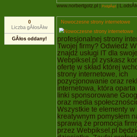
www.norbertgotz.pl
|
| L.odsÂło
PodglÂąd
Nowoczesne strony internetowe
0
Liczba gÂłosĂłw
profesjonalnej strony int
GÂłos oddany!
Twojej firmy? Odwiedź We
znajdź usługi IT dla swoje
Webpiksel.pl zyskasz k
ofertę w skład której wc
strony internetowe, ich
pozycjonowanie oraz re
internetowa, która opart
linki sponsorowane Goo
oraz media społeczności
Wszystkie te elementy w 
kreatywnym pomysłem na
sprawią że promocja fir
przez Webpiksel.pl będzi